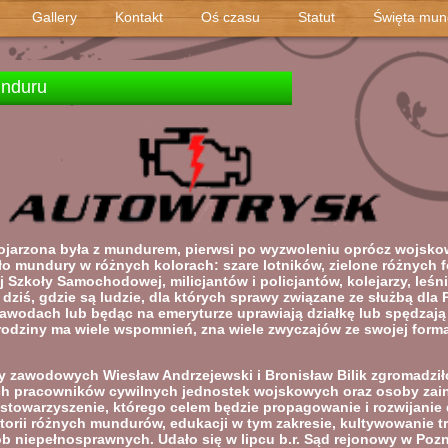
Gallery
Kontakt
Oś czasu
Statut
Święta mu
unduru
ojarzona była z mundurem, pierwsi po wyzwoleniu oprócz wojskowy
yło mundury w różnych kolorach: szare lotników, zielone różnych 
 Szkoły Samochodowej, milicjantów i policjantów, kolejarzy, leśn
dziś, gdzie są ludzie, dla których sprawy związane ze służbą dla 
zawodach lub będąc na emeryturze uprawiają działkę lub spędzają
rodziny ma wiele wspomnień, zna wiele zwyczajów ze swojej forma
 zawodowych Wiesław Andrzejewski i Bronisław Bilik zgromadził
ch pracowników cywilnych jednostek wojskowych oraz osoby zai
stowarzyszenie, którego celem będzie propagowanie i rozwijanie
orii różnych mundurów, edukacji w tym zakresie, kultywowanie t
b niepełnosprawnych. Udało się w lipcu b.r. Sąd rejonowy w Pozn