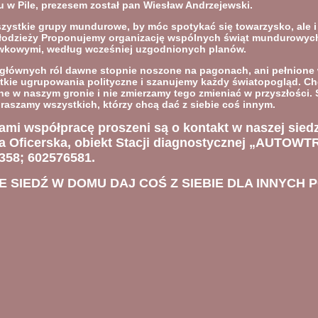
 w Pile
, prezesem został pan Wiesław Andrzejewski.
ystkie grupy mundurowe, by móc spotykać się towarzysko, ale i 
odzieży Proponujemy organizację wspólnych świąt mundurowych
rywkowymi, według wcześniej uzgodnionych planów.
 głównych ról dawne stopnie noszone na pagonach, ani pełnione 
stkie ugrupowania polityczne i szanujemy każdy światopogląd. Ch
owane w naszym gronie i nie zmierzamy tego zmieniać w przyszłości.
raszamy wszystkich, którzy chcą dać z siebie coś innym.
ami współpracę proszeni są o kontakt w naszej sied
 Oficerska, obiekt Stacji diagnostycznej „AUTOWT
358; 602576581.
IE SIEDŹ W DOMU DAJ COŚ Z SIEBIE DLA INNYC
H 