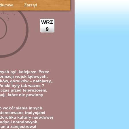
ndurowe
Zarząd
WRZ
9
ch byli kolejarze. Przez
formacji wojsk lądowych,
ików, górników – nafciarzy,
Polski były tak ważne ?
 czas przed telewizorem.
cji, które nie powinny
o wokół siebie innych
nteresowane tradycjami
 dorobku kultury narodowej
radycji narodowych,
aniu zarejestrował