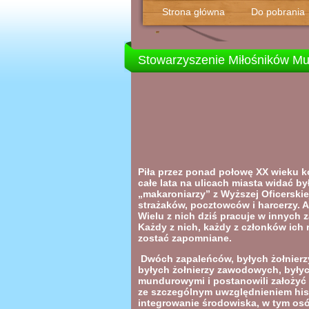
Strona główna
Do pobrania
Stowarzyszenie Miłośników M
Piła przez ponad połowę XX wieku k
całe lata na ulicach miasta widać b
„makaroniarzy” z Wyższej Oficerskiej
strażaków, pocztowców i harcerzy. A 
Wielu z nich dziś pracuje w innych 
Każdy z nich, każdy z członków ich 
zostać zapomniane.
Dwóch zapaleńców, byłych żołnierzy
byłych żołnierzy zawodowych, były
mundurowymi i postanowili założyć 
ze szczególnym uwzględnieniem hist
integrowanie środowiska, w tym osó