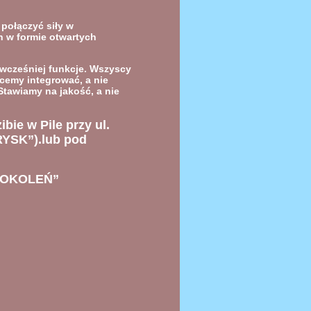
połączyć siły w
 w formie otwartych
wcześniej funkcje. Wszyscy
cemy integrować, a nie
 Stawiamy na jakość, a nie
zibie
w Pile przy ul.
RYSK”).lub pod
POKOLEŃ”