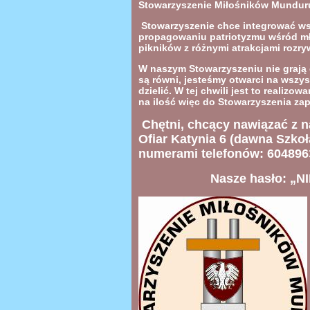
Stowarzyszenie Miłośników Munduru
Stowarzyszenie chce integrować wsz
propagowaniu patriotyzmu wśród mł
pikników z różnymi atrakcjami roz
W naszym Stowarzyszeniu nie grają
są równi, jesteśmy otwarci na wszy
dzielić. W tej chwili jest to realiz
na ilość więc do Stowarzyszenia zap
Chętni, chcący nawiązać z n
Ofiar Katynia 6
(dawna Szkoła
numerami telefonów: 604896
Nasze hasło:
„N